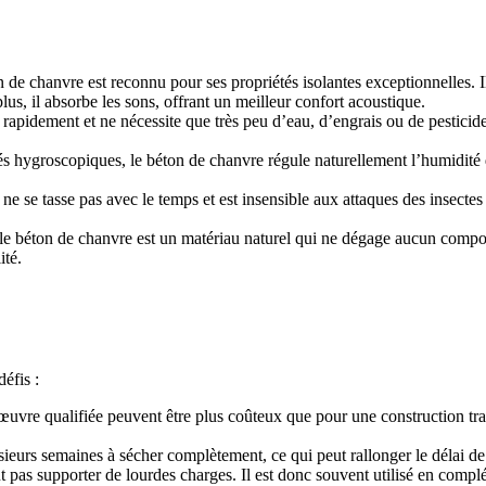
 de chanvre est reconnu pour ses propriétés isolantes exceptionnelles. Il
lus, il absorbe les sons, offrant un meilleur confort acoustique.
rapidement et ne nécessite que très peu d’eau, d’engrais ou de pesticide
és hygroscopiques, le béton de chanvre régule naturellement l’humidité d
e se tasse pas avec le temps et est insensible aux attaques des insectes e
nt, le béton de chanvre est un matériau naturel qui ne dégage aucun com
ité.
éfis :
œuvre qualifiée peuvent être plus coûteux que pour une construction tr
ieurs semaines à sécher complètement, ce qui peut rallonger le délai de
 pas supporter de lourdes charges. Il est donc souvent utilisé en compl